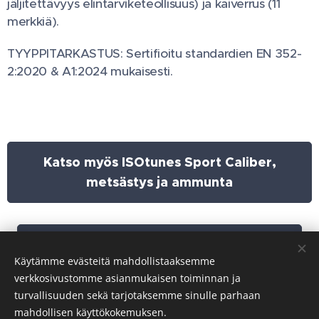
jäljitettävyys elintarviketeollisuus) ja kaiverrus (11
merkkiä).
TYYPPITARKASTUS: Sertifioitu standardien EN 352-
2:2020 & A1:2024 mukaisesti.
Katso myös ISOtunes Sport Caliber,
metsästys ja ammunta
Tilaa valostenotto tai kysy lisätietoa
Käytämme evästeitä mahdollistaaksemme
verkkosivustomme asianmukaisen toiminnan ja
turvallisuuden sekä tarjotaksemme sinulle parhaan
mahdollisen käyttökokemuksen.