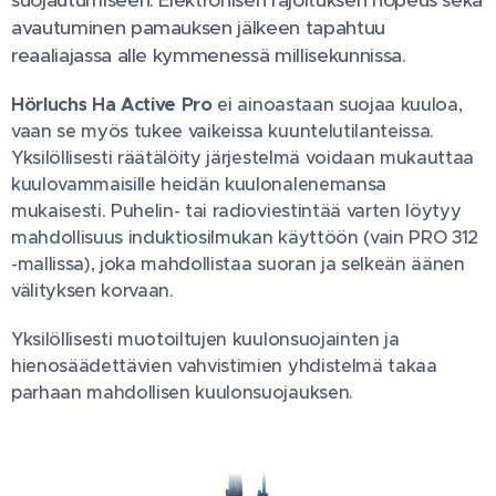
suojautumiseen. Elektronisen rajoituksen nopeus sekä
avautuminen pamauksen jälkeen tapahtuu
reaaliajassa alle kymmenessä millisekunnissa.
Hörluchs Ha Active Pro
ei ainoastaan suojaa kuuloa,
vaan se myös tukee vaikeissa kuuntelutilanteissa.
Yksilöllisesti räätälöity järjestelmä voidaan mukauttaa
kuulovammaisille heidän kuulonalenemansa
mukaisesti. Puhelin- tai radioviestintää varten löytyy
mahdollisuus induktiosilmukan käyttöön (vain PRO 312
-mallissa), joka mahdollistaa suoran ja selkeän äänen
välityksen korvaan.
Yksilöllisesti muotoiltujen kuulonsuojainten ja
hienosäädettävien vahvistimien yhdistelmä takaa
parhaan mahdollisen kuulonsuojauksen.