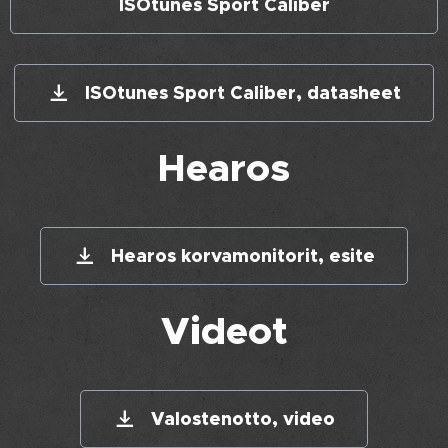
ISOtunes Sport Caliber
ISOtunes Sport Caliber, datasheet
Hearos
Hearos korvamonitorit, esite
Videot
Valostenotto, video