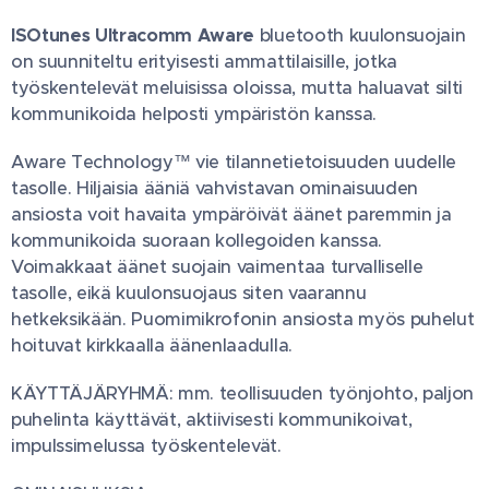
ISOtunes Ultracomm Aware
bluetooth kuulonsuojain
on suunniteltu erityisesti ammattilaisille, jotka
työskentelevät meluisissa oloissa, mutta haluavat silti
kommunikoida helposti ympäristön kanssa.
Aware Technology™ vie tilannetietoisuuden uudelle
tasolle. Hiljaisia ääniä vahvistavan ominaisuuden
ansiosta voit havaita ympäröivät äänet paremmin ja
kommunikoida suoraan kollegoiden kanssa.
Voimakkaat äänet suojain vaimentaa turvalliselle
tasolle, eikä kuulonsuojaus siten vaarannu
hetkeksikään. Puomimikrofonin ansiosta myös puhelut
hoituvat kirkkaalla äänenlaadulla.
KÄYTTÄJÄRYHMÄ: mm. teollisuuden työnjohto, paljon
puhelinta käyttävät, aktiivisesti kommunikoivat,
impulssimelussa työskentelevät.