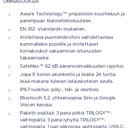
OMINAISUUKSIA:
Aware Technology™ ympäristön kuunteluun ja
parempaan tilannetietoisuuteen.
EN 352 -standardin mukainen.
Irrotettava puomimikrofoni vaihdettavissa
kummallekin puolelle ja irrotettavat
korvakoukut vakaamman istuvuuden
takaamiseksi.
SafeMax™ 82 dB äänenvoimakkuuden rajoitus.
Jopa 8 tunnin akunkesto ja lisäksi 24 tuntia
lisää mukana tulevan latauskotelon avulla.
IP67-luokitus: pöly-, hiki- ja vesitiivis.
Bluetooth 5.2, yhteensopiva Sirin ja Google
Voicen kanssa.
Paketti sisältää: 3 paria pitkiä TRILOGY™-
vaihtopäitä, 3 paria lyhyitä TRILOGY™-
vaihtopäitä, 1 pari silikonisia vaihtopäitä, USB-C-